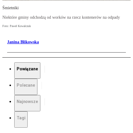
Śmietniki
Niektóre gminy odchodzą od worków na rzecz kontenerów na odpady
Foto: Paweł Kowalczuk
Janina Blikowska
Powiązane
Polecane
Najnowsze
Tagi