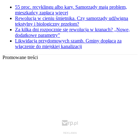
55 proc. recyklingu albo kary. Samorządy mają problem,
mieszkańcy zapłacą więcej
Rewolucja w cieniu śmietnika. Czy samorządy udźwigną
tekstylny i biologiczny przełom?
Za kilka dni rozpocznie się rewolucja w kranach? „Nowe,
dodatkowe parametry”
Likwidacja przydomowych szamb. Gminy dopłacą za
włączenie do miejskiej kanalizacji
Promowane treści