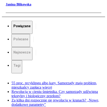
Janina Blikowska
Powiązane
Polecane
Najnowsze
Tagi
55 proc. recyklingu albo kary. Samorządy mają problem,
mieszkańcy zapłacą więcej
Rewolucja w cieniu śmietnika. Czy samorządy udźwigną
tekstylny i biologiczny przełom?
Za kilka dni rozpocznie się rewolucja w kranach? „Nowe,
dodatkowe parametry”