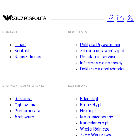
KONTAKT
REGULAMIN
O nas
Polityka Prywatności
Kontakt
Zmiana ustawień zgód
Napisz do nas
Regulamin serwisu
Informacje o nadawcy
Deklaracja dostępności
REKLAMA I PRENUMERATA
PARTNERZY
Reklama
E-kiosk.pl
Ogłoszenia
E-gazety.pl
Prenumerata
Nexto.pl
Archiwum
Mała księgowość
Kancelarierp.pl
Wieści Rolnicze
Życie Warszawy