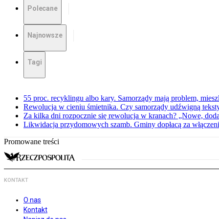
Polecane
Najnowsze
Tagi
55 proc. recyklingu albo kary. Samorządy mają problem, miesz
Rewolucja w cieniu śmietnika. Czy samorządy udźwigną teksty
Za kilka dni rozpocznie się rewolucja w kranach? „Nowe, dod
Likwidacja przydomowych szamb. Gminy dopłacą za włączenie 
Promowane treści
KONTAKT
O nas
Kontakt