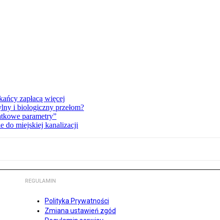
kańcy zapłacą więcej
lny i biologiczny przełom?
atkowe parametry”
do miejskiej kanalizacji
REGULAMIN
Polityka Prywatności
Zmiana ustawień zgód