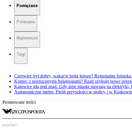
Powiązane
Polecane
Najnowsze
Tagi
Czerwiec był dobry, wakacje będą lepsze? Regionalne lotniska 
Koniec z porzuconymi hulajnogami? Rząd szykuje nowe przep
Katowice idą pod prąd. Gdy inne miasta stawiają na elektryki,
Autonomiczne metro. Pieśń przyszłości w stolicy i w Krakowi
Promowane treści
KONTAKT