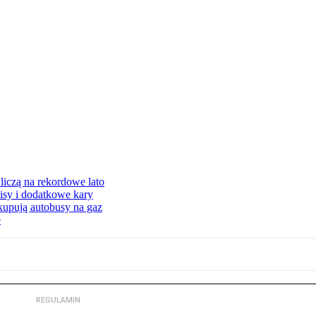
liczą na rekordowe lato
isy i dodatkowe kary
 kupują autobusy na gaz
e
REGULAMIN