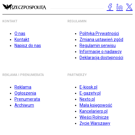
KONTAKT
REGULAMIN
O nas
Polityka Prywatności
Kontakt
Zmiana ustawień zgód
Napisz do nas
Regulamin serwisu
Informacje o nadawcy
Deklaracja dostępności
REKLAMA I PRENUMERATA
PARTNERZY
Reklama
E-kiosk.pl
Ogłoszenia
E-gazety.pl
Prenumerata
Nexto.pl
Archiwum
Mała księgowość
Kancelarierp.pl
Wieści Rolnicze
Życie Warszawy