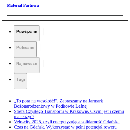
Materiał Partnera
Powiązane
Polecane
Najnowsze
Tagi
„To pora na wesołość!”. Zapraszamy na Jarmark
Bożonarodzeniowy w Podkowie Leśnej
Strefa Czystego Transportu w Krakowie. Czym jest i czemu
ma służyć?
Velo-city 2025, czyli energetyzująca solidarność Gdańska
Czas na Gdańsk. Wykorzystać w pełni potencjał roweru