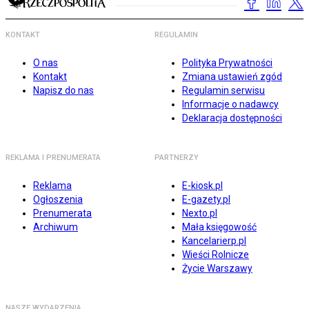
KONTAKT
REGULAMIN
O nas
Polityka Prywatności
Kontakt
Zmiana ustawień zgód
Napisz do nas
Regulamin serwisu
Informacje o nadawcy
Deklaracja dostępności
REKLAMA I PRENUMERATA
PARTNERZY
Reklama
E-kiosk.pl
Ogłoszenia
E-gazety.pl
Prenumerata
Nexto.pl
Archiwum
Mała księgowość
Kancelarierp.pl
Wieści Rolnicze
Życie Warszawy
NASZE WYDARZENIA