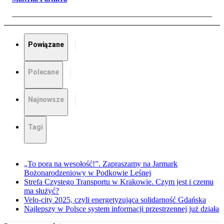
Powiązane
Polecane
Najnowsze
Tagi
„To pora na wesołość!”. Zapraszamy na Jarmark
Bożonarodzeniowy w Podkowie Leśnej
Strefa Czystego Transportu w Krakowie. Czym jest i czemu
ma służyć?
Velo-city 2025, czyli energetyzująca solidarność Gdańska
Najlepszy w Polsce system informacji przestrzennej już działa