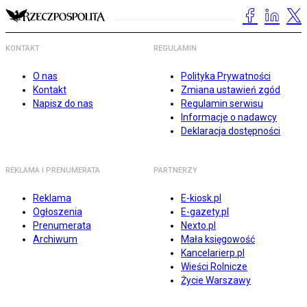
KONTAKT
REGULAMIN
O nas
Polityka Prywatności
Kontakt
Zmiana ustawień zgód
Napisz do nas
Regulamin serwisu
Informacje o nadawcy
Deklaracja dostępności
REKLAMA I PRENUMERATA
PARTNERZY
Reklama
E-kiosk.pl
Ogłoszenia
E-gazety.pl
Prenumerata
Nexto.pl
Archiwum
Mała księgowość
Kancelarierp.pl
Wieści Rolnicze
Życie Warszawy