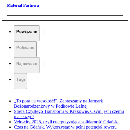
Materiał Partnera
Powiązane
Polecane
Najnowsze
Tagi
„To pora na wesołość!”. Zapraszamy na Jarmark
Bożonarodzeniowy w Podkowie Leśnej
Strefa Czystego Transportu w Krakowie. Czym jest i czemu
ma służyć?
Velo-city 2025, czyli energetyzująca solidarność Gdańska
Czas na Gdańsk. Wykorzystać w pełni potencjał roweru