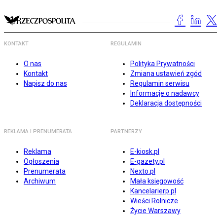
KONTAKT
REGULAMIN
O nas
Polityka Prywatności
Kontakt
Zmiana ustawień zgód
Napisz do nas
Regulamin serwisu
Informacje o nadawcy
Deklaracja dostępności
REKLAMA I PRENUMERATA
PARTNERZY
Reklama
E-kiosk.pl
Ogłoszenia
E-gazety.pl
Prenumerata
Nexto.pl
Archiwum
Mała księgowość
Kancelarierp.pl
Wieści Rolnicze
Życie Warszawy