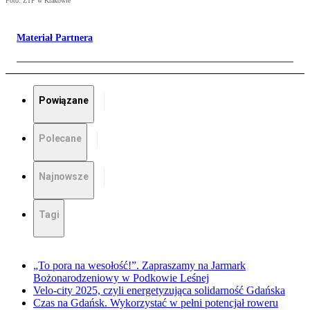
Foto: ZTP w Krakowie
Materiał Partnera
Powiązane
Polecane
Najnowsze
Tagi
„To pora na wesołość!”. Zapraszamy na Jarmark
Bożonarodzeniowy w Podkowie Leśnej
Velo-city 2025, czyli energetyzująca solidarność Gdańska
Czas na Gdańsk. Wykorzystać w pełni potencjał roweru