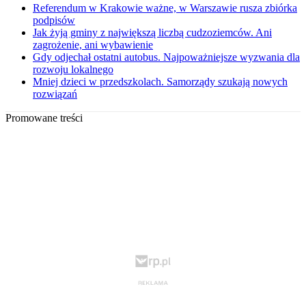
Referendum w Krakowie ważne, w Warszawie rusza zbiórka
podpisów
Jak żyją gminy z największą liczbą cudzoziemców. Ani
zagrożenie, ani wybawienie
Gdy odjechał ostatni autobus. Najpoważniejsze wyzwania dla
rozwoju lokalnego
Mniej dzieci w przedszkolach. Samorządy szukają nowych
rozwiązań
Promowane treści