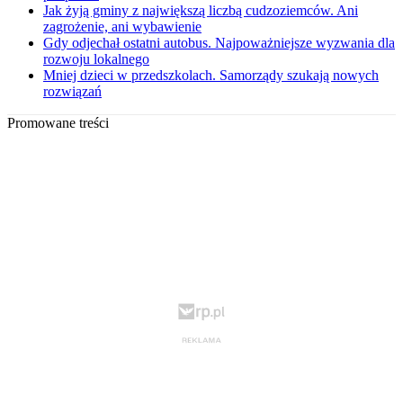
Jak żyją gminy z największą liczbą cudzoziemców. Ani
zagrożenie, ani wybawienie
Gdy odjechał ostatni autobus. Najpoważniejsze wyzwania dla
rozwoju lokalnego
Mniej dzieci w przedszkolach. Samorządy szukają nowych
rozwiązań
Promowane treści