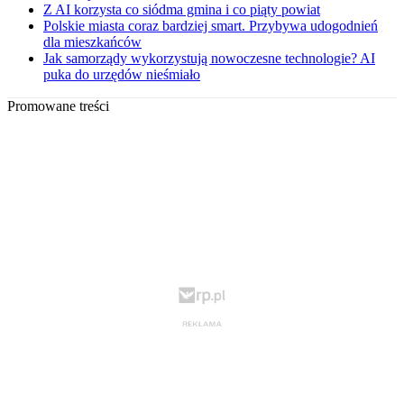
Z AI korzysta co siódma gmina i co piąty powiat
Polskie miasta coraz bardziej smart. Przybywa udogodnień
dla mieszkańców
Jak samorządy wykorzystują nowoczesne technologie? AI
puka do urzędów nieśmiało
Promowane treści