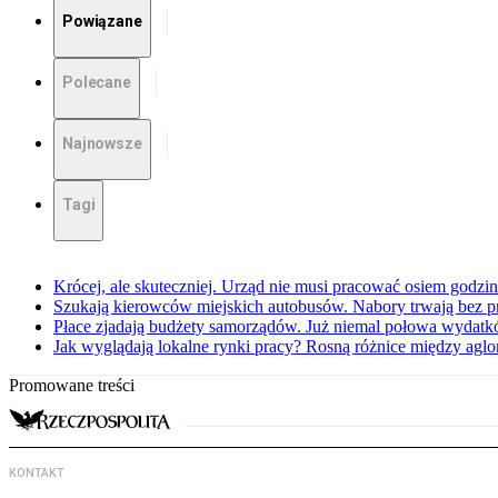
Powiązane
Polecane
Najnowsze
Tagi
Krócej, ale skuteczniej. Urząd nie musi pracować osiem godzin
Szukają kierowców miejskich autobusów. Nabory trwają bez 
Płace zjadają budżety samorządów. Już niemal połowa wydatkó
Jak wyglądają lokalne rynki pracy? Rosną różnice między agl
Promowane treści
KONTAKT