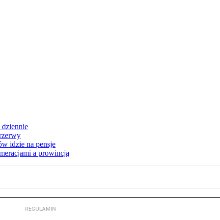
 dziennie
przerwy
w idzie na pensje
omeracjami a prowincją
REGULAMIN