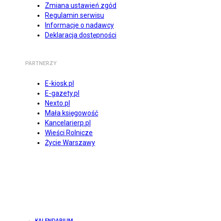
Zmiana ustawień zgód
Regulamin serwisu
Informacje o nadawcy
Deklaracja dostępności
PARTNERZY
E-kiosk.pl
E-gazety.pl
Nexto.pl
Mała księgowość
Kancelarierp.pl
Wieści Rolnicze
Życie Warszawy
KALENDARIUM