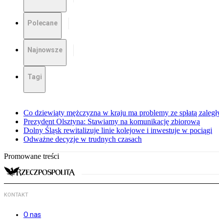
Polecane
Najnowsze
Tagi
Co dziewiąty mężczyzna w kraju ma problemy ze spłatą zaleg
Prezydent Olsztyna: Stawiamy na komunikację zbiorową
Dolny Śląsk rewitalizuje linie kolejowe i inwestuje w pociągi
Odważne decyzje w trudnych czasach
Promowane treści
KONTAKT
O nas