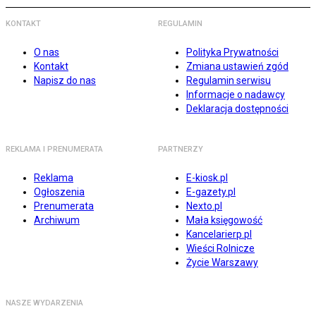
KONTAKT
REGULAMIN
O nas
Polityka Prywatności
Kontakt
Zmiana ustawień zgód
Napisz do nas
Regulamin serwisu
Informacje o nadawcy
Deklaracja dostępności
REKLAMA I PRENUMERATA
PARTNERZY
Reklama
E-kiosk.pl
Ogłoszenia
E-gazety.pl
Prenumerata
Nexto.pl
Archiwum
Mała księgowość
Kancelarierp.pl
Wieści Rolnicze
Życie Warszawy
NASZE WYDARZENIA