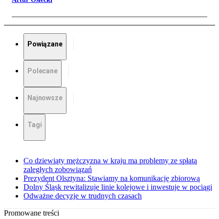
Powiązane
Polecane
Najnowsze
Tagi
Co dziewiąty mężczyzna w kraju ma problemy ze spłatą
zaległych zobowiązań
Prezydent Olsztyna: Stawiamy na komunikację zbiorową
Dolny Śląsk rewitalizuje linie kolejowe i inwestuje w pociągi
Odważne decyzje w trudnych czasach
Promowane treści