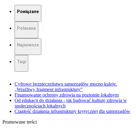
Powiązane
Polecane
Najnowsze
Tagi
Cyfrowe bezpieczeństwo samorządów mocno kuleje.
„Wrażliwy fragment infrastruktury”
Finansowanie ochrony zdrowia na poziomie lokalnym
Od edukacji do działania - jak budować kulturę zdrowia w
społecznościach lokalnych
Ciągłość działania infrastruktury krytycznej dla samorządów
Promowane treści