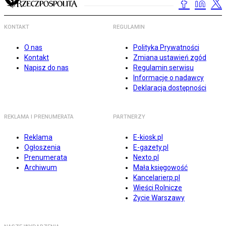
KONTAKT
REGULAMIN
O nas
Polityka Prywatności
Kontakt
Zmiana ustawień zgód
Napisz do nas
Regulamin serwisu
Informacje o nadawcy
Deklaracja dostępności
REKLAMA I PRENUMERATA
PARTNERZY
Reklama
E-kiosk.pl
Ogłoszenia
E-gazety.pl
Prenumerata
Nexto.pl
Archiwum
Mała księgowość
Kancelarierp.pl
Wieści Rolnicze
Życie Warszawy