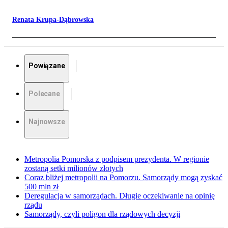
Renata Krupa-Dąbrowska
Powiązane
Polecane
Najnowsze
Metropolia Pomorska z podpisem prezydenta. W regionie
zostaną setki milionów złotych
Coraz bliżej metropolii na Pomorzu. Samorządy mogą zyskać
500 mln zł
Deregulacja w samorządach. Długie oczekiwanie na opinię
rządu
Samorządy, czyli poligon dla rządowych decyzji