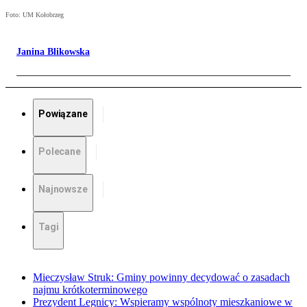
Foto: UM Kołobrzeg
Janina Blikowska
Powiązane
Polecane
Najnowsze
Tagi
Mieczysław Struk: Gminy powinny decydować o zasadach
najmu krótkoterminowego
Prezydent Legnicy: Wspieramy wspólnoty mieszkaniowe w