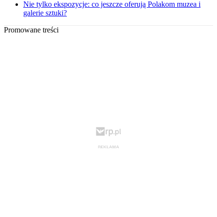
Nie tylko ekspozycje: co jeszcze oferują Polakom muzea i
galerie sztuki?
Promowane treści