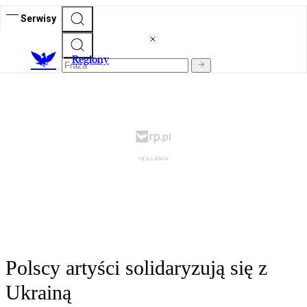
Serwisy
R
egiony
Polscy artyści solidaryzują się z
Ukrainą