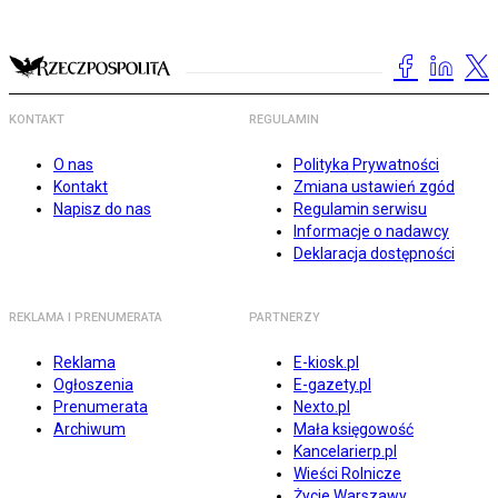
KONTAKT
REGULAMIN
O nas
Polityka Prywatności
Kontakt
Zmiana ustawień zgód
Napisz do nas
Regulamin serwisu
Informacje o nadawcy
Deklaracja dostępności
REKLAMA I PRENUMERATA
PARTNERZY
Reklama
E-kiosk.pl
Ogłoszenia
E-gazety.pl
Prenumerata
Nexto.pl
Archiwum
Mała księgowość
Kancelarierp.pl
Wieści Rolnicze
Życie Warszawy