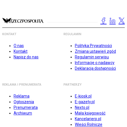
KONTAKT
REGULAMIN
O nas
Polityka Prywatności
Kontakt
Zmiana ustawień zgód
Napisz do nas
Regulamin serwisu
Informacje o nadawcy
Deklaracja dostępności
REKLAMA I PRENUMERATA
PARTNERZY
Reklama
E-kiosk.pl
Ogłoszenia
E-gazety.pl
Prenumerata
Nexto.pl
Archiwum
Mała księgowość
Kancelarierp.pl
Wieści Rolnicze