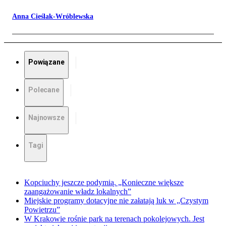
Anna Cieślak-Wróblewska
Powiązane
Polecane
Najnowsze
Tagi
Kopciuchy jeszcze podymią. „Konieczne większe
zaangażowanie władz lokalnych”
Miejskie programy dotacyjne nie załatają luk w „Czystym
Powietrzu”
W Krakowie rośnie park na terenach pokolejowych. Jest