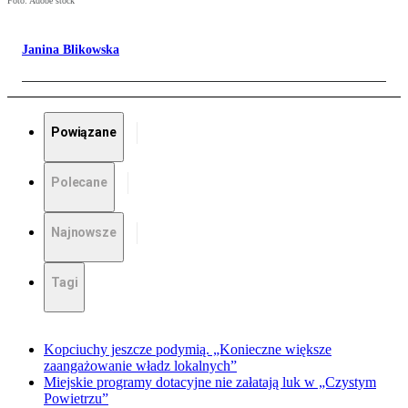
Foto: Adobe stock
Janina Blikowska
Powiązane
Polecane
Najnowsze
Tagi
Kopciuchy jeszcze podymią. „Konieczne większe
zaangażowanie władz lokalnych”
Miejskie programy dotacyjne nie załatają luk w „Czystym
Powietrzu”