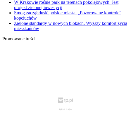
W Krakowie rośnie park na terenach pokolejowych. Jest
projekt zielonej inwestycji
Smog zaczął dusić polskie miasta. „Pozorowane kontrole”
kopciuchów
Zielone standardy w nowych blokach. Wyższy komfort życia
mieszkańców
Promowane treści