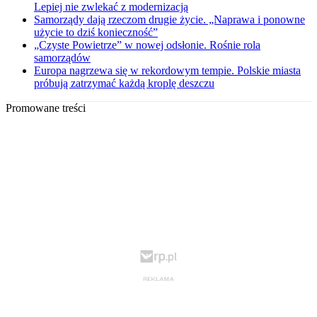
Lepiej nie zwlekać z modernizacją
Samorządy dają rzeczom drugie życie. „Naprawa i ponowne
użycie to dziś konieczność”
„Czyste Powietrze” w nowej odsłonie. Rośnie rola
samorządów
Europa nagrzewa się w rekordowym tempie. Polskie miasta
próbują zatrzymać każdą kroplę deszczu
Promowane treści