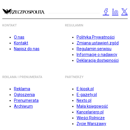
KONTAKT
REGULAMIN
O nas
Polityka Prywatności
Kontakt
Zmiana ustawień zgód
Napisz do nas
Regulamin serwisu
Informacje o nadawcy
Deklaracja dostępności
REKLAMA I PRENUMERATA
PARTNERZY
Reklama
E-kiosk.pl
Ogłoszenia
E-gazety.pl
Prenumerata
Nexto.pl
Archiwum
Mała księgowość
Kancelarierp.pl
Wieści Rolnicze
Życie Warszawy