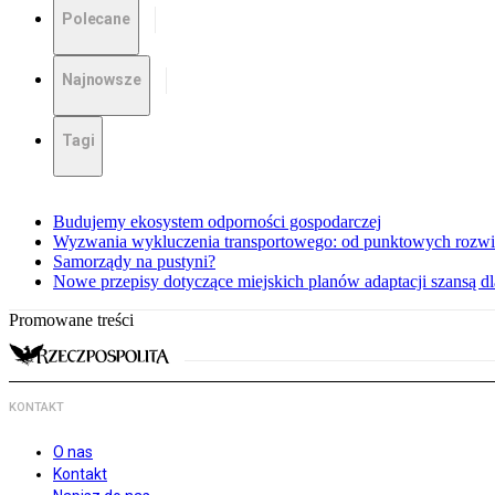
Polecane
Najnowsze
Tagi
Budujemy ekosystem odporności gospodarczej
Wyzwania wykluczenia transportowego: od punktowych rozwi
Samorządy na pustyni?
Nowe przepisy dotyczące miejskich planów adaptacji szansą 
Promowane treści
KONTAKT
O nas
Kontakt