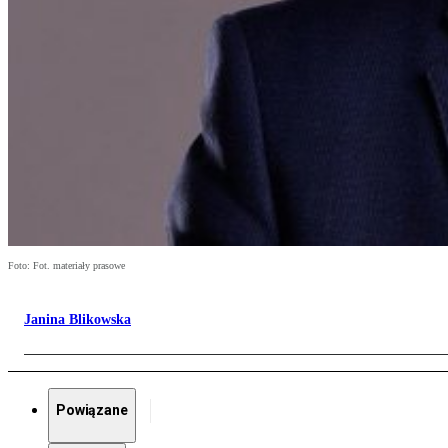
Foto: Fot. materiały prasowe
Janina Blikowska
Powiązane