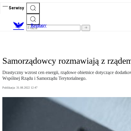
Serwisy
R
egiony
Samorządowcy rozmawiają z rządem o
Drastyczny wzrost cen energii, rządowe obietnice dotyczące dodatko
Wspólnej Rządu i Samorządu Terytorialnego.
Publikacja:
31.08.2022 12:47