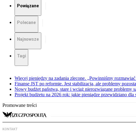
Powiązane
Polecane
Najnowsze
Tagi
Więcej pieniędzy na zadania zlecone. „Powinniśmy rozmawiać
Finanse JST po reformie. Jest stabilizacja, ale problemy pozost
Nowy budżet państwa, stare i wciąż nierozwiązane problemy
Projekt budżetu na 2026 rok: jakie pieniądze przewidziano dl
Promowane treści
KONTAKT