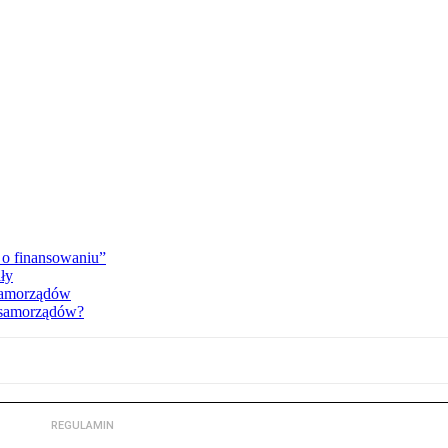
 o finansowaniu”
ały
 samorządów
a samorządów?
REGULAMIN