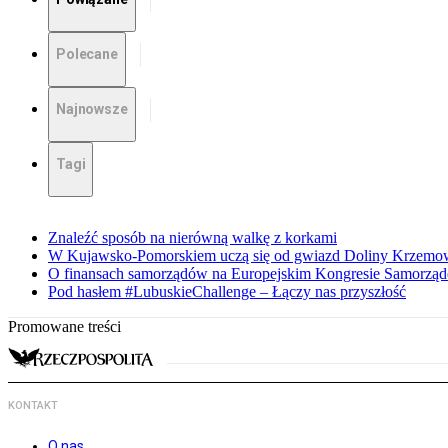
Polecane
Najnowsze
Tagi
Znaleźć sposób na nierówną walkę z korkami
W Kujawsko-Pomorskiem uczą się od gwiazd Doliny Krzemo
O finansach samorządów na Europejskim Kongresie Samorzą
Pod hasłem #LubuskieChallenge – Łączy nas przyszłość
Promowane treści
KONTAKT
O nas