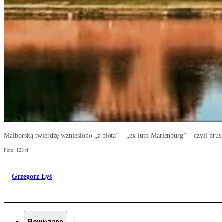
Malborską twierdzę wzniesiono „z błota” – „ex luto Marienburg” – czyli prusk
Foto: 123 rf
Grzegorz Łyś
Powiązane