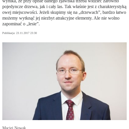
wynika, że przy opisie danego zjawiska trzeba widzieć zarówno
pojedyncze drzewa, jak i cały las. Tak właśnie jest z charakterystyką
owej miejscowości. Jeżeli skupimy się na „drzewach”, bardzo łatwo
możemy wytknąć jej niezbyt atrakcyjne elementy. Ale nie wolno
zapominać o „lesie”.
Publikacja:
23.11.2017 23:30
Maciej Nowak