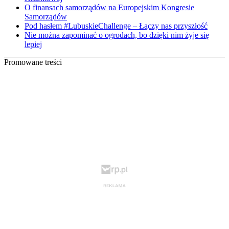
O finansach samorządów na Europejskim Kongresie
Samorządów
Pod hasłem #LubuskieChallenge – Łączy nas przyszłość
Nie można zapominać o ogrodach, bo dzięki nim żyje się
lepiej
Promowane treści