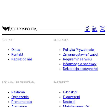
KONTAKT
REGULAMIN
O nas
Polityka Prywatności
Kontakt
Zmiana ustawień zgód
Napisz do nas
Regulamin serwisu
Informacje o nadawcy
Deklaracja dostępności
REKLAMA I PRENUMERATA
PARTNERZY
Reklama
E-kiosk.pl
Ogłoszenia
E-gazety.pl
Prenumerata
Nexto.pl
Archiwum
Mała księgowość