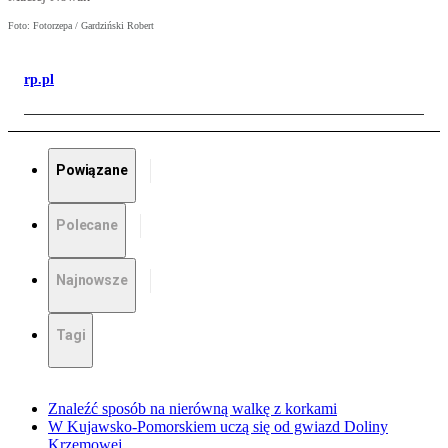
Foto: Fotorzepa / Gardziński Robert
rp.pl
Powiązane
Polecane
Najnowsze
Tagi
Znaleźć sposób na nierówną walkę z korkami
W Kujawsko-Pomorskiem uczą się od gwiazd Doliny
Krzemowej