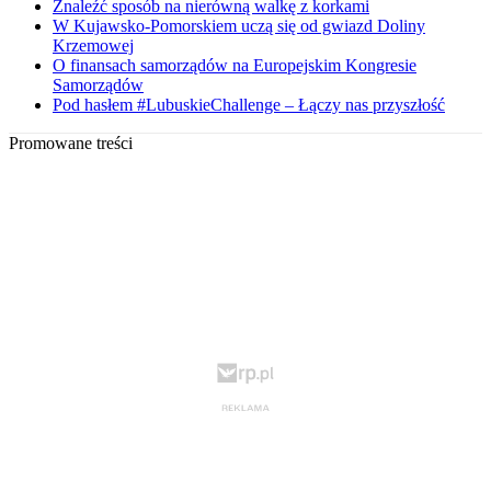
Znaleźć sposób na nierówną walkę z korkami
W Kujawsko-Pomorskiem uczą się od gwiazd Doliny
Krzemowej
O finansach samorządów na Europejskim Kongresie
Samorządów
Pod hasłem #LubuskieChallenge – Łączy nas przyszłość
Promowane treści