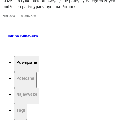
plażę – to tylko niektóre zwycięskie pomysły w tegorocznych
budżetach partycypacyjnych na Pomorzu.
Publikacja:
10.10.2016 22:00
Janina Blikowska
Powiązane
Polecane
Najnowsze
Tagi