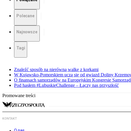
Polecane
Najnowsze
Tagi
Znaleźć sposób na nierówną walkę z korkami
W Kujawsko-Pomorskiem uczą się od gwiazd Doliny Krzemo
O finansach samorządów na Europejskim Kongresie Samorzą
Pod hasłem #LubuskieChallenge – Łączy nas przyszłość
Promowane treści
KONTAKT
O nas