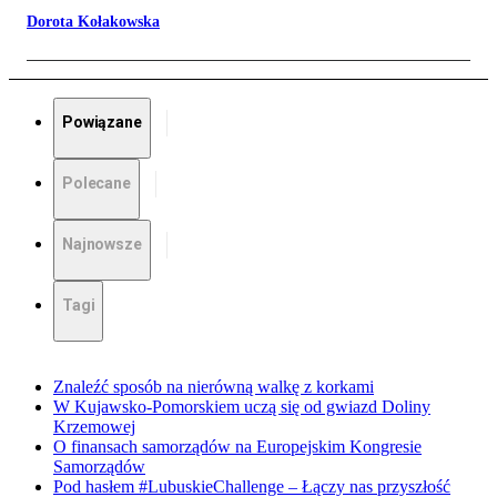
Dorota Kołakowska
Powiązane
Polecane
Najnowsze
Tagi
Znaleźć sposób na nierówną walkę z korkami
W Kujawsko-Pomorskiem uczą się od gwiazd Doliny
Krzemowej
O finansach samorządów na Europejskim Kongresie
Samorządów
Pod hasłem #LubuskieChallenge – Łączy nas przyszłość