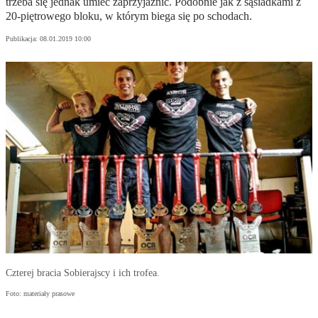
trzeba się jednak umieć zaprzyjaźnić. Podobnie jak z sąsiadkami z
20-piętrowego bloku, w którym biega się po schodach.
Publikacja:
08.01.2019 10:00
Czterej bracia Sobierajscy i ich trofea.
Foto: materiały prasowe