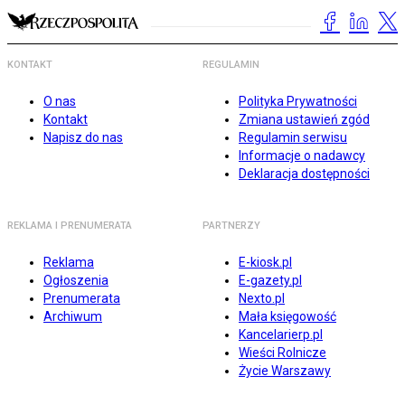
KONTAKT
REGULAMIN
O nas
Polityka Prywatności
Kontakt
Zmiana ustawień zgód
Napisz do nas
Regulamin serwisu
Informacje o nadawcy
Deklaracja dostępności
REKLAMA I PRENUMERATA
PARTNERZY
Reklama
E-kiosk.pl
Ogłoszenia
E-gazety.pl
Prenumerata
Nexto.pl
Archiwum
Mała księgowość
Kancelarierp.pl
Wieści Rolnicze
Życie Warszawy