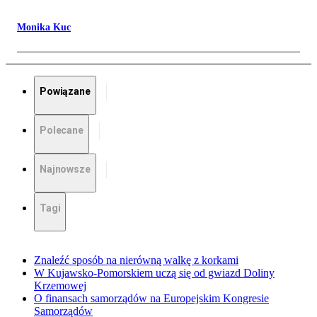
Monika Kuc
Powiązane
Polecane
Najnowsze
Tagi
Znaleźć sposób na nierówną walkę z korkami
W Kujawsko-Pomorskiem uczą się od gwiazd Doliny
Krzemowej
O finansach samorządów na Europejskim Kongresie
Samorządów