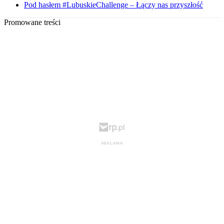
Pod hasłem #LubuskieChallenge – Łączy nas przyszłość
Promowane treści