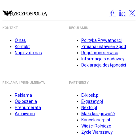
KONTAKT
REGULAMIN
O nas
Polityka Prywatności
Kontakt
Zmiana ustawień zgód
Napisz do nas
Regulamin serwisu
Informacje o nadawcy
Deklaracja dostępności
REKLAMA I PRENUMERATA
PARTNERZY
Reklama
E-kiosk.pl
Ogłoszenia
E-gazety.pl
Prenumerata
Nexto.pl
Archiwum
Mała księgowość
Kancelarierp.pl
Wieści Rolnicze
Życie Warszawy