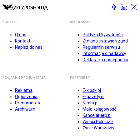
KONTAKT
REGULAMIN
O nas
Polityka Prywatności
Kontakt
Zmiana ustawień zgód
Napisz do nas
Regulamin serwisu
Informacje o nadawcy
Deklaracja dostępności
REKLAMA I PRENUMERATA
PARTNERZY
Reklama
E-kiosk.pl
Ogłoszenia
E-gazety.pl
Prenumerata
Nexto.pl
Archiwum
Mała księgowość
Kancelarierp.pl
Wieści Rolnicze
Życie Warszawy