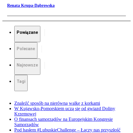
Renata Krupa-Dąbrowska
Powiązane
Polecane
Najnowsze
Tagi
Znaleźć sposób na nierówną walkę z korkami
W Kujawsko-Pomorskiem uczą się od gwiazd Doliny
Krzemowej
O finansach samorządów na Europejskim Kongresie
Samorządów
Pod hasłem #LubuskieChallenge – Łączy nas przyszłość