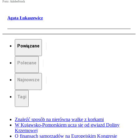
Foto: AdobeStock
Agata Łukaszewicz
Powiązane
Polecane
Najnowsze
Tagi
Znaleźć sposób na nierówną walkę z korkami
W Kujawsko-Pomorskiem uczą się od gwiazd Doliny
Krzemowej
O finansach samorządów na Europejskim Kongresie