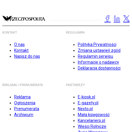
KONTAKT
REGULAMIN
O nas
Polityka Prywatności
Kontakt
Zmiana ustawień zgód
Napisz do nas
Regulamin serwisu
Informacje o nadawcy
Deklaracja dostępności
REKLAMA I PRENUMERATA
PARTNERZY
Reklama
E-kiosk.pl
Ogłoszenia
E-gazety.pl
Prenumerata
Nexto.pl
Archiwum
Mała księgowość
Kancelarierp.pl
Wieści Rolnicze