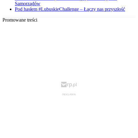
Samorządów
Pod hasłem #LubuskieChallenge – Łączy nas przyszłość
Promowane treści