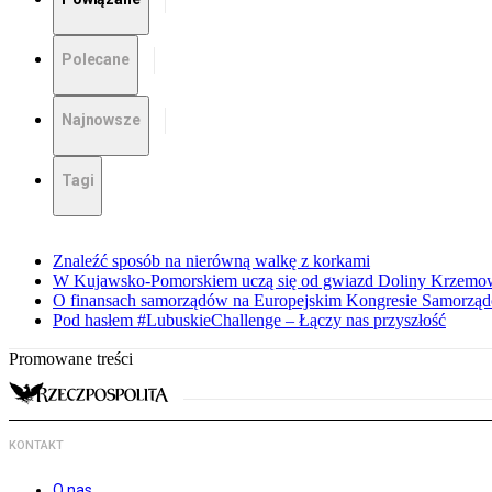
Polecane
Najnowsze
Tagi
Znaleźć sposób na nierówną walkę z korkami
W Kujawsko-Pomorskiem uczą się od gwiazd Doliny Krzemo
O finansach samorządów na Europejskim Kongresie Samorzą
Pod hasłem #LubuskieChallenge – Łączy nas przyszłość
Promowane treści
KONTAKT
O nas