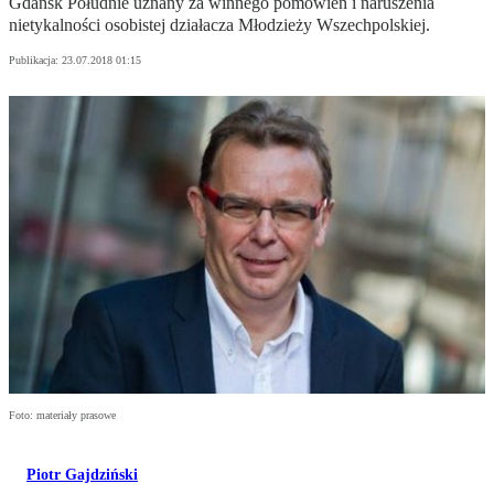
Gdańsk Południe uznany za winnego pomówień i naruszenia
nietykalności osobistej działacza Młodzieży Wszechpolskiej.
Publikacja:
23.07.2018 01:15
Foto: materiały prasowe
Piotr Gajdziński