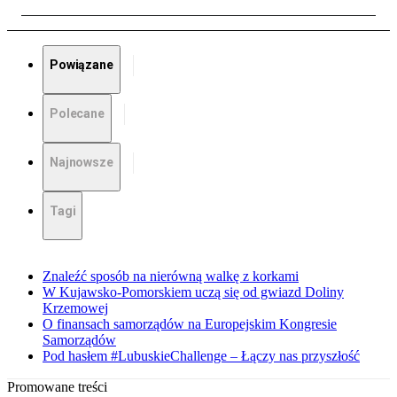
Powiązane
Polecane
Najnowsze
Tagi
Znaleźć sposób na nierówną walkę z korkami
W Kujawsko-Pomorskiem uczą się od gwiazd Doliny
Krzemowej
O finansach samorządów na Europejskim Kongresie
Samorządów
Pod hasłem #LubuskieChallenge – Łączy nas przyszłość
Promowane treści