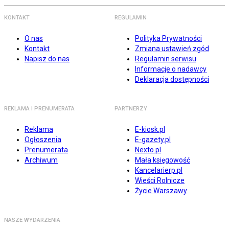
KONTAKT
REGULAMIN
O nas
Polityka Prywatności
Kontakt
Zmiana ustawień zgód
Napisz do nas
Regulamin serwisu
Informacje o nadawcy
Deklaracja dostępności
REKLAMA I PRENUMERATA
PARTNERZY
Reklama
E-kiosk.pl
Ogłoszenia
E-gazety.pl
Prenumerata
Nexto.pl
Archiwum
Mała księgowość
Kancelarierp.pl
Wieści Rolnicze
Życie Warszawy
NASZE WYDARZENIA