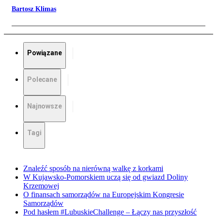
Bartosz Klimas
Powiązane
Polecane
Najnowsze
Tagi
Znaleźć sposób na nierówną walkę z korkami
W Kujawsko-Pomorskiem uczą się od gwiazd Doliny
Krzemowej
O finansach samorządów na Europejskim Kongresie
Samorządów
Pod hasłem #LubuskieChallenge – Łączy nas przyszłość