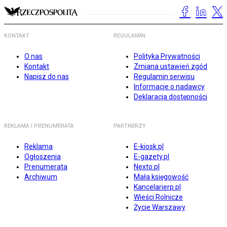
KONTAKT
REGULAMIN
O nas
Polityka Prywatności
Kontakt
Zmiana ustawień zgód
Napisz do nas
Regulamin serwisu
Informacje o nadawcy
Deklaracja dostępności
REKLAMA I PRENUMERATA
PARTNERZY
Reklama
E-kiosk.pl
Ogłoszenia
E-gazety.pl
Prenumerata
Nexto.pl
Archiwum
Mała księgowość
Kancelarierp.pl
Wieści Rolnicze
Życie Warszawy