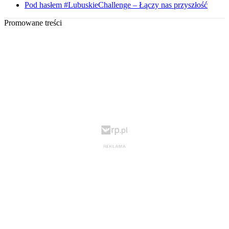
Pod hasłem #LubuskieChallenge – Łączy nas przyszłość
Promowane treści