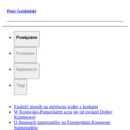
Piotr Gajdziński
Powiązane
Polecane
Najnowsze
Tagi
Znaleźć sposób na nierówną walkę z korkami
W Kujawsko-Pomorskiem uczą się od gwiazd Doliny
Krzemowej
O finansach samorządów na Europejskim Kongresie
Samorządów