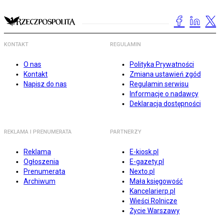
KONTAKT
REGULAMIN
O nas
Polityka Prywatności
Kontakt
Zmiana ustawień zgód
Napisz do nas
Regulamin serwisu
Informacje o nadawcy
Deklaracja dostępności
REKLAMA I PRENUMERATA
PARTNERZY
Reklama
E-kiosk.pl
Ogłoszenia
E-gazety.pl
Prenumerata
Nexto.pl
Archiwum
Mała księgowość
Kancelarierp.pl
Wieści Rolnicze
Życie Warszawy