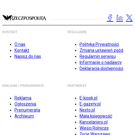
KONTAKT
REGULAMIN
O nas
Polityka Prywatności
Kontakt
Zmiana ustawień zgód
Napisz do nas
Regulamin serwisu
Informacje o nadawcy
Deklaracja dostępności
REKLAMA I PRENUMERATA
PARTNERZY
Reklama
E-kiosk.pl
Ogłoszenia
E-gazety.pl
Prenumerata
Nexto.pl
Archiwum
Mała księgowość
Kancelarierp.pl
Wieści Rolnicze
Życie Warszawy