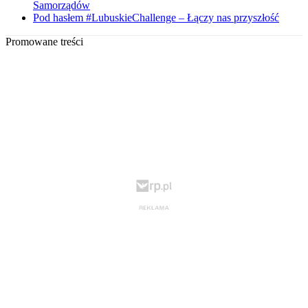
Samorządów
Pod hasłem #LubuskieChallenge – Łączy nas przyszłość
Promowane treści