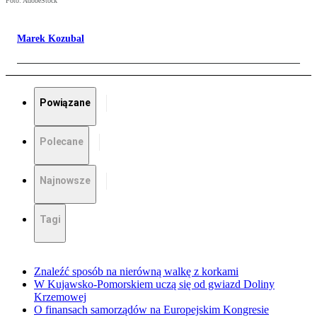
Foto: AdobeStock
Marek Kozubal
Powiązane
Polecane
Najnowsze
Tagi
Znaleźć sposób na nierówną walkę z korkami
W Kujawsko-Pomorskiem uczą się od gwiazd Doliny
Krzemowej
O finansach samorządów na Europejskim Kongresie