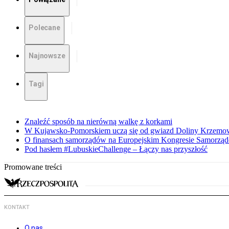
Polecane
Najnowsze
Tagi
Znaleźć sposób na nierówną walkę z korkami
W Kujawsko-Pomorskiem uczą się od gwiazd Doliny Krzemo
O finansach samorządów na Europejskim Kongresie Samorzą
Pod hasłem #LubuskieChallenge – Łączy nas przyszłość
Promowane treści
KONTAKT
O nas