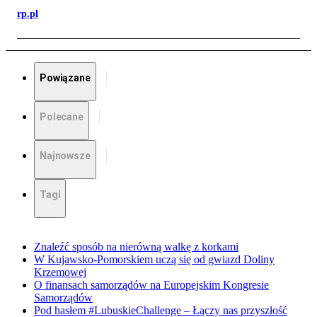
rp.pl
Powiązane
Polecane
Najnowsze
Tagi
Znaleźć sposób na nierówną walkę z korkami
W Kujawsko-Pomorskiem uczą się od gwiazd Doliny
Krzemowej
O finansach samorządów na Europejskim Kongresie
Samorządów
Pod hasłem #LubuskieChallenge – Łączy nas przyszłość