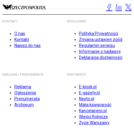
KONTAKT
REGULAMIN
O nas
Polityka Prywatności
Kontakt
Zmiana ustawień zgód
Napisz do nas
Regulamin serwisu
Informacje o nadawcy
Deklaracja dostępności
REKLAMA I PRENUMERATA
PARTNERZY
Reklama
E-kiosk.pl
Ogłoszenia
E-gazety.pl
Prenumerata
Nexto.pl
Archiwum
Mała księgowość
Kancelarierp.pl
Wieści Rolnicze
Życie Warszawy