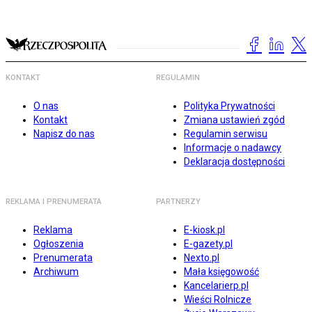
KONTAKT
REGULAMIN
O nas
Polityka Prywatności
Kontakt
Zmiana ustawień zgód
Napisz do nas
Regulamin serwisu
Informacje o nadawcy
Deklaracja dostępności
REKLAMA I PRENUMERATA
PARTNERZY
Reklama
E-kiosk.pl
Ogłoszenia
E-gazety.pl
Prenumerata
Nexto.pl
Archiwum
Mała księgowość
Kancelarierp.pl
Wieści Rolnicze