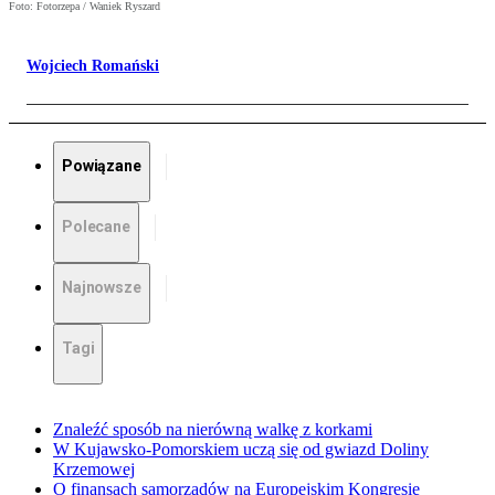
Foto: Fotorzepa / Waniek Ryszard
Wojciech Romański
Powiązane
Polecane
Najnowsze
Tagi
Znaleźć sposób na nierówną walkę z korkami
W Kujawsko-Pomorskiem uczą się od gwiazd Doliny
Krzemowej
O finansach samorządów na Europejskim Kongresie