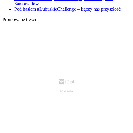
Samorządów
Pod hasłem #LubuskieChallenge – Łączy nas przyszłość
Promowane treści