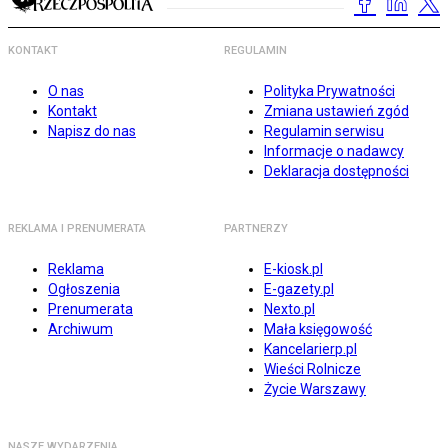
KONTAKT
REGULAMIN
O nas
Polityka Prywatności
Kontakt
Zmiana ustawień zgód
Napisz do nas
Regulamin serwisu
Informacje o nadawcy
Deklaracja dostępności
REKLAMA I PRENUMERATA
PARTNERZY
Reklama
E-kiosk.pl
Ogłoszenia
E-gazety.pl
Prenumerata
Nexto.pl
Archiwum
Mała księgowość
Kancelarierp.pl
Wieści Rolnicze
Życie Warszawy
NASZE WYDARZENIA