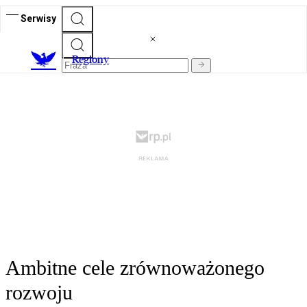
Serwisy
R
egiony
Ambitne cele zrównoważonego
rozwoju