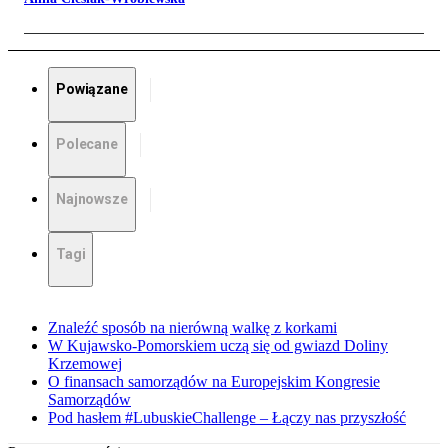
Powiązane
Polecane
Najnowsze
Tagi
Znaleźć sposób na nierówną walkę z korkami
W Kujawsko-Pomorskiem uczą się od gwiazd Doliny
Krzemowej
O finansach samorządów na Europejskim Kongresie
Samorządów
Pod hasłem #LubuskieChallenge – Łączy nas przyszłość