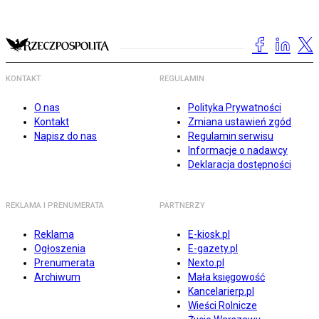
KONTAKT
REGULAMIN
O nas
Polityka Prywatności
Kontakt
Zmiana ustawień zgód
Napisz do nas
Regulamin serwisu
Informacje o nadawcy
Deklaracja dostępności
REKLAMA I PRENUMERATA
PARTNERZY
Reklama
E-kiosk.pl
Ogłoszenia
E-gazety.pl
Prenumerata
Nexto.pl
Archiwum
Mała księgowość
Kancelarierp.pl
Wieści Rolnicze