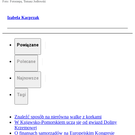
Foto: Fotorzepa, Tomasz Jodłowski
Izabela Kacprzak
Powiązane
Polecane
Najnowsze
Tagi
Znaleźć sposób na nierówną walkę z korkami
W Kujawsko-Pomorskiem uczą się od gwiazd Doliny
Krzemowej
O finansach samorządów na Europejskim Kongresie