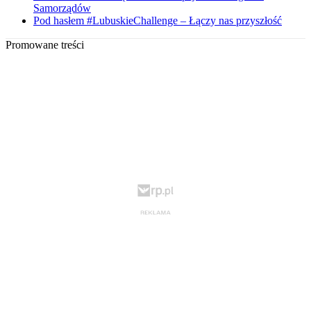
Samorządów
Pod hasłem #LubuskieChallenge – Łączy nas przyszłość
Promowane treści