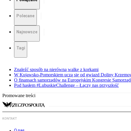
Polecane
Najnowsze
Tagi
Znaleźć sposób na nierówną walkę z korkami
W Kujawsko-Pomorskiem uczą się od gwiazd Doliny Krzemo
O finansach samorządów na Europejskim Kongresie Samorzą
Pod hasłem #LubuskieChallenge – Łączy nas przyszłość
Promowane treści
KONTAKT
O nas