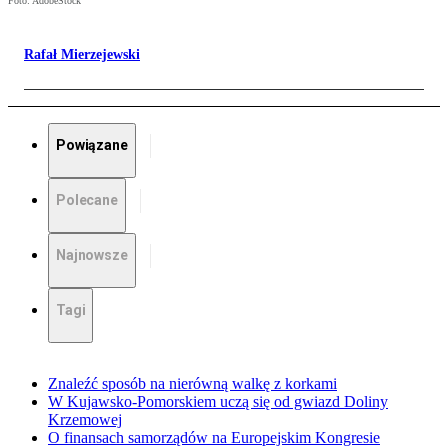
Foto: AdobeStock
Rafał Mierzejewski
Powiązane
Polecane
Najnowsze
Tagi
Znaleźć sposób na nierówną walkę z korkami
W Kujawsko-Pomorskiem uczą się od gwiazd Doliny
Krzemowej
O finansach samorządów na Europejskim Kongresie