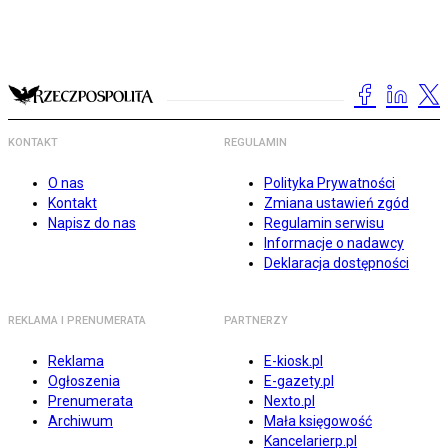
KONTAKT
REGULAMIN
O nas
Polityka Prywatności
Kontakt
Zmiana ustawień zgód
Napisz do nas
Regulamin serwisu
Informacje o nadawcy
Deklaracja dostępności
REKLAMA I PRENUMERATA
PARTNERZY
Reklama
E-kiosk.pl
Ogłoszenia
E-gazety.pl
Prenumerata
Nexto.pl
Archiwum
Mała księgowość
Kancelarierp.pl