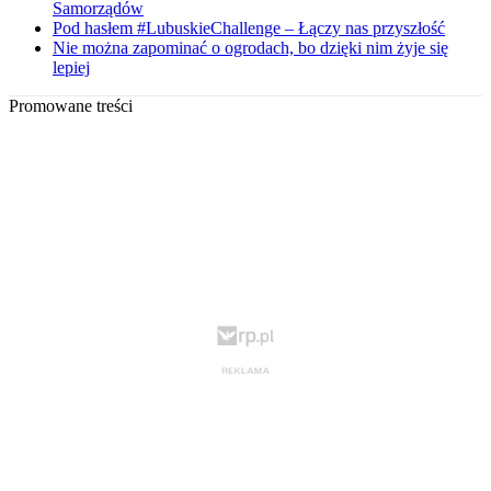
Samorządów
Pod hasłem #LubuskieChallenge – Łączy nas przyszłość
Nie można zapominać o ogrodach, bo dzięki nim żyje się
lepiej
Promowane treści