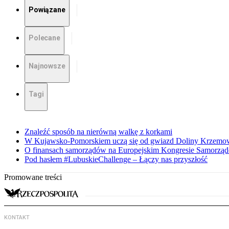
Powiązane
Polecane
Najnowsze
Tagi
Znaleźć sposób na nierówną walkę z korkami
W Kujawsko-Pomorskiem uczą się od gwiazd Doliny Krzemo
O finansach samorządów na Europejskim Kongresie Samorzą
Pod hasłem #LubuskieChallenge – Łączy nas przyszłość
Promowane treści
KONTAKT