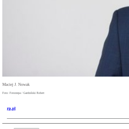
Maciej J. Nowak
Foto: Fotorzepa / Gardziński Robert
rp.pl