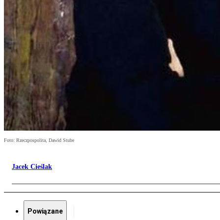
Foto: Rzeczpospolita, Dawid Stube
Jacek Cieślak
Powiązane