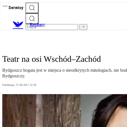
Serwisy
R
egiony
Teatr na osi Wschód–Zachód
Bydgoszcz bogata jest w miejsca o nieodkrytych mitologiach, nie br
Bydgoszczy.
Publikacja:
27.09.2017 22:30