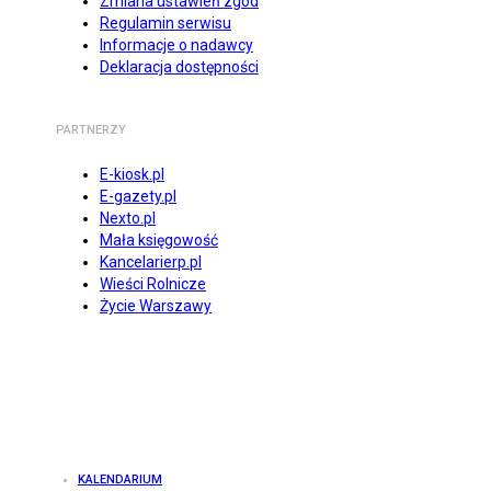
Zmiana ustawień zgód
Regulamin serwisu
Informacje o nadawcy
Deklaracja dostępności
PARTNERZY
E-kiosk.pl
E-gazety.pl
Nexto.pl
Mała księgowość
Kancelarierp.pl
Wieści Rolnicze
Życie Warszawy
KALENDARIUM