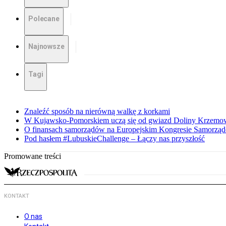
Polecane
Najnowsze
Tagi
Znaleźć sposób na nierówną walkę z korkami
W Kujawsko-Pomorskiem uczą się od gwiazd Doliny Krzemo
O finansach samorządów na Europejskim Kongresie Samorzą
Pod hasłem #LubuskieChallenge – Łączy nas przyszłość
Promowane treści
KONTAKT
O nas