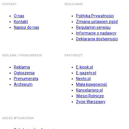
KONTAKT
REGULAMIN
O nas
Polityka Prywatności
Kontakt
Zmiana ustawień zgód
Napisz do nas
Regulamin serwisu
Informacje o nadawcy
Deklaracja dostępności
REKLAMA I PRENUMERATA
PARTNERZY
Reklama
E-kiosk.pl
Ogłoszenia
E-gazety.pl
Prenumerata
Nexto.pl
Archiwum
Mała księgowość
Kancelarierp.pl
Wieści Rolnicze
Życie Warszawy
NASZE WYDARZENIA