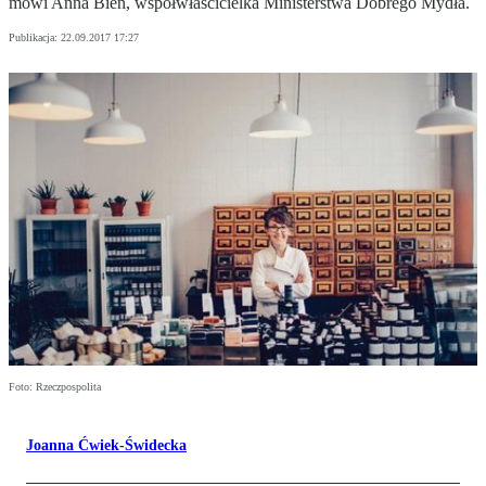
mówi Anna Bień, współwłaścicielka Ministerstwa Dobrego Mydła.
Publikacja:
22.09.2017 17:27
Foto: Rzeczpospolita
Joanna Ćwiek-Świdecka