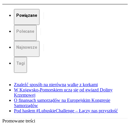
Powiązane
Polecane
Najnowsze
Tagi
Znaleźć sposób na nierówną walkę z korkami
W Kujawsko-Pomorskiem uczą się od gwiazd Doliny
Krzemowej
O finansach samorządów na Europejskim Kongresie
Samorządów
Pod hasłem #LubuskieChallenge – Łączy nas przyszłość
Promowane treści