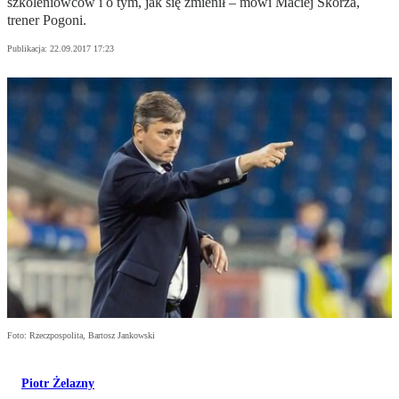
szkoleniowców i o tym, jak się zmienił – mówi Maciej Skorża,
trener Pogoni.
Publikacja:
22.09.2017 17:23
Foto: Rzeczpospolita, Bartosz Jankowski
Piotr Żelazny