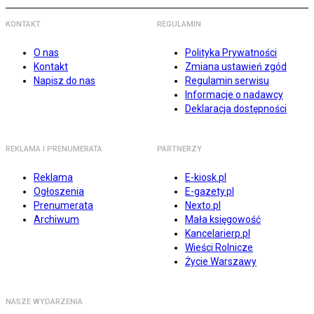
KONTAKT
REGULAMIN
O nas
Polityka Prywatności
Kontakt
Zmiana ustawień zgód
Napisz do nas
Regulamin serwisu
Informacje o nadawcy
Deklaracja dostępności
REKLAMA I PRENUMERATA
PARTNERZY
Reklama
E-kiosk.pl
Ogłoszenia
E-gazety.pl
Prenumerata
Nexto.pl
Archiwum
Mała księgowość
Kancelarierp.pl
Wieści Rolnicze
Życie Warszawy
NASZE WYDARZENIA