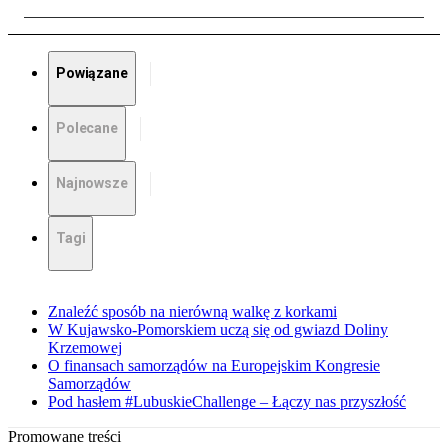
Powiązane
Polecane
Najnowsze
Tagi
Znaleźć sposób na nierówną walkę z korkami
W Kujawsko-Pomorskiem uczą się od gwiazd Doliny
Krzemowej
O finansach samorządów na Europejskim Kongresie
Samorządów
Pod hasłem #LubuskieChallenge – Łączy nas przyszłość
Promowane treści