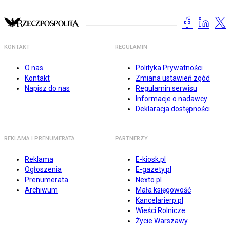
KONTAKT
REGULAMIN
O nas
Polityka Prywatności
Kontakt
Zmiana ustawień zgód
Napisz do nas
Regulamin serwisu
Informacje o nadawcy
Deklaracja dostępności
REKLAMA I PRENUMERATA
PARTNERZY
Reklama
E-kiosk.pl
Ogłoszenia
E-gazety.pl
Prenumerata
Nexto.pl
Archiwum
Mała księgowość
Kancelarierp.pl
Wieści Rolnicze
Życie Warszawy