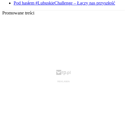
Pod hasłem #LubuskieChallenge – Łączy nas przyszłość
Promowane treści