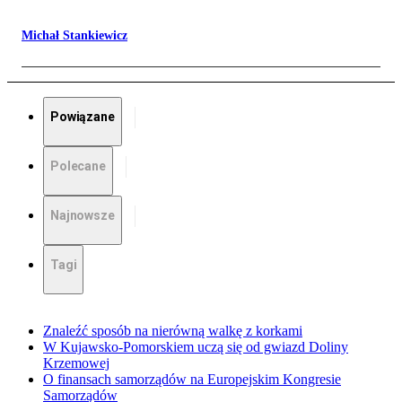
Michał Stankiewicz
Powiązane
Polecane
Najnowsze
Tagi
Znaleźć sposób na nierówną walkę z korkami
W Kujawsko-Pomorskiem uczą się od gwiazd Doliny
Krzemowej
O finansach samorządów na Europejskim Kongresie
Samorządów