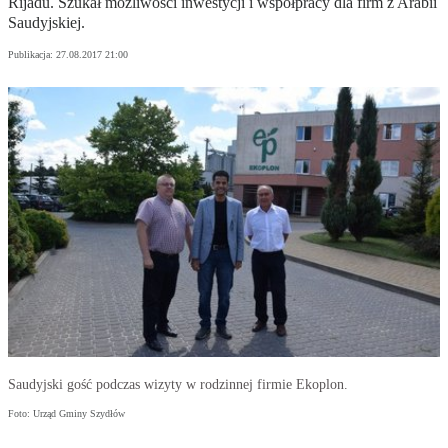
Rijadu. Szukał możliwości inwestycji i współpracy dla firm z Arabii
Saudyjskiej.
Publikacja:
27.08.2017 21:00
Saudyjski gość podczas wizyty w rodzinnej firmie Ekoplon.
Foto: Urząd Gminy Szydłów