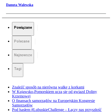
Danuta Walewska
Powiązane
Polecane
Najnowsze
Tagi
Znaleźć sposób na nierówną walkę z korkami
W Kujawsko-Pomorskiem uczą się od gwiazd Doliny
Krzemowej
O finansach samorządów na Europejskim Kongresie
Samorządów
Pod hasłem #LubuskieChallenge – Łączy nas przyszłość