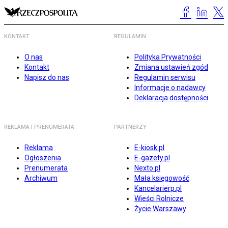
KONTAKT
REGULAMIN
O nas
Polityka Prywatności
Kontakt
Zmiana ustawień zgód
Napisz do nas
Regulamin serwisu
Informacje o nadawcy
Deklaracja dostępności
REKLAMA I PRENUMERATA
PARTNERZY
Reklama
E-kiosk.pl
Ogłoszenia
E-gazety.pl
Prenumerata
Nexto.pl
Archiwum
Mała księgowość
Kancelarierp.pl
Wieści Rolnicze
Życie Warszawy